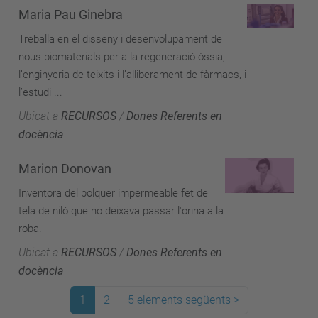
Maria Pau Ginebra
Treballa en el disseny i desenvolupament de
nous biomaterials per a la regeneració òssia,
l’enginyeria de teixits i l’alliberament de fàrmacs, i
l’estudi ...
Ubicat a
RECURSOS
/
Dones Referents en
docència
Marion Donovan
Inventora del bolquer impermeable fet de
tela de niló que no deixava passar l'orina a la
roba.
Ubicat a
RECURSOS
/
Dones Referents en
docència
1
2
5 elements següents
>