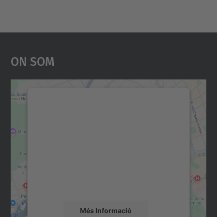
On Som
Necessitem el vostre
consentiment per carregar el
servei Google Maps!
Utilitzem un servei de tercers per incrustar
contingut del mapa que pugui recollir dades
sobre la vostra activitat. Reviseu-ne els
detalls i accepteu el servei per veure el
mapa.
Més Informació