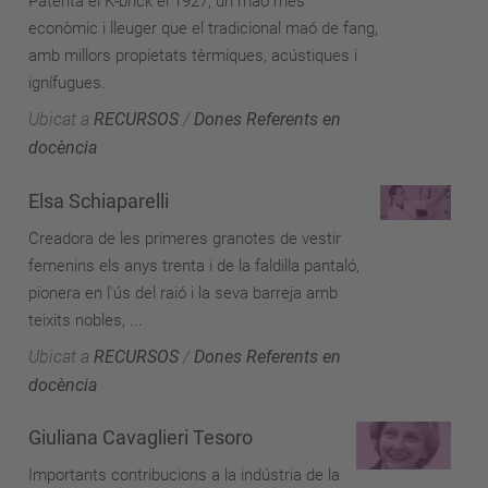
Patenta el K-brick el 1927, un maó més
econòmic i lleuger que el tradicional maó de fang,
amb millors propietats tèrmiques, acústiques i
ignífugues.
Ubicat a
RECURSOS
/
Dones Referents en
docència
Elsa Schiaparelli
Creadora de les primeres granotes de vestir
femenins els anys trenta i de la faldilla pantaló,
pionera en l'ús del raió i la seva barreja amb
teixits nobles, ...
Ubicat a
RECURSOS
/
Dones Referents en
docència
Giuliana Cavaglieri Tesoro
Importants contribucions a la indústria de la