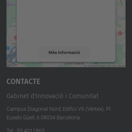
servei Google Maps!
Utilitzem un servei de tercers per incrustar
contingut del mapa que pugui recollir dades
sobre la vostra activitat. Reviseu-ne els
detalls i accepteu el servei per veure el
mapa.
Més Informació
Accepta
Contacte
powered by
Usercentrics Consent
Management Platform
Gabinet d'Innovació i Comunitat
Campus Diagonal Nord, Edifici VX (Vèrtex). Pl.
Eusebi Güell, 6 08034 Barcelona
Tel.
:
93 4011863