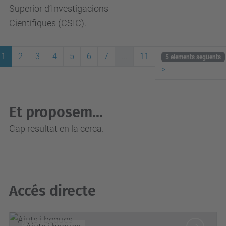
Superior d’Investigacions
Científiques (CSIC).
1
2
3
4
5
6
7
...
11
5 elements següents
>
Et proposem...
Cap resultat en la cerca.
Accés directe