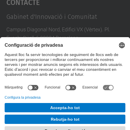
Contacte
Management Platform
Gabinet d'Innovació i Comunitat
Campus Diagonal Nord, Edifici VX (Vèrtex). Pl.
Eusebi Güell, 6 08034 Barcelona
Tel.
:
93 4011863
Directori UPC
Formulari de contacte
© UPC
Gabinet d'Innovació i Comunitat
Desenvolupat amb