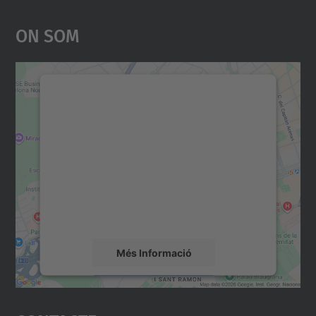
On Som
Necessitem el vostre
consentiment per carregar el
servei Google Maps!
Utilitzem un servei de tercers per incrustar
contingut del mapa que pugui recollir dades
sobre la vostra activitat. Reviseu-ne els
detalls i accepteu el servei per veure el
mapa.
Més Informació
Accepta
powered by
Usercentrics Consent