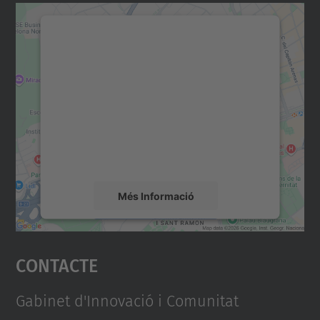
Necessitem el vostre
consentiment per carregar el
servei Google Maps!
Utilitzem un servei de tercers per incrustar
contingut del mapa que pugui recollir dades
sobre la vostra activitat. Reviseu-ne els
detalls i accepteu el servei per veure el
mapa.
Més Informació
Accepta
Contacte
powered by
Usercentrics Consent
Management Platform
Gabinet d'Innovació i Comunitat