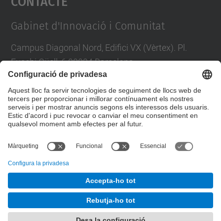
Contacte
Management Platform
Gabinet d'Innovació i Comunitat
Campus Diagonal Nord, Edifici VX (Vèrtex). Pl.
Eusebi Güell, 6 08034 Barcelona
Tel.
:
93 4011863
Directori UPC
Formulari de contacte
© UPC
Gabinet d'Innovació i Comunitat
Desenvolupat amb