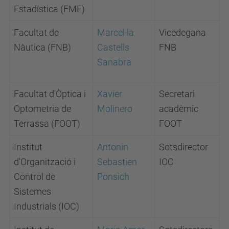
Estadística (FME)
Facultat de
Marcel·la
Vicedegana
Nàutica (FNB)
Castells
FNB
Sanabra
Facultat d'Òptica i
Xavier
Secretari
Optometria de
Molinero
acadèmic
Terrassa (FOOT)
FOOT
Institut
Antonin
Sotsdirector
d'Organització i
Sebastien
IOC
Control de
Ponsich
Sistemes
Industrials (IOC)