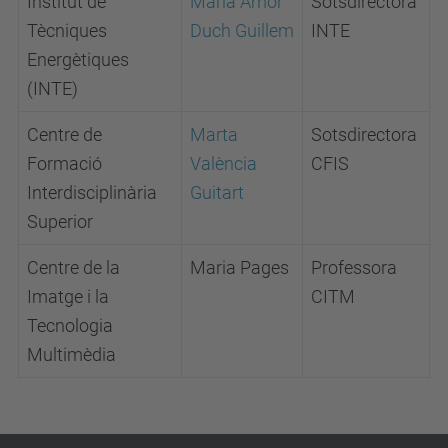
Institut de
Maria Amor
Sotsdirectora
Tècniques
Duch Guillem
INTE
Energètiques
(INTE)
Centre de
Marta
Sotsdirectora
Formació
València
CFIS
Interdisciplinària
Guitart
Superior
Centre de la
Maria Pages
Professora
Imatge i la
CITM
Tecnologia
Multimèdia