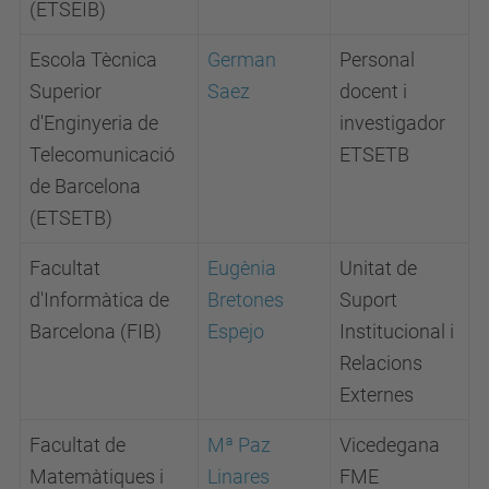
(ETSEIB)
Escola Tècnica
German
Personal
Superior
Saez
docent i
d'Enginyeria de
investigador
Telecomunicació
ETSETB
de Barcelona
(ETSETB)
Facultat
Eugènia
Unitat de
d'Informàtica de
Bretones
Suport
Barcelona (FIB)
Espejo
Institucional i
Relacions
Externes
Facultat de
Mª Paz
Vicedegana
Matemàtiques i
Linares
FME