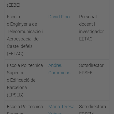
(EEBE)
Escola
David Pino
Personal
d'Enginyeria de
docent i
Telecomunicació i
investigador
Aeroespacial de
EETAC
Castelldefels
(EETAC)
Escola Politècnica
Andreu
Sotsdirector
Superior
Corominas
EPSEB
d'Edificació de
Barcelona
(EPSEB)
Escola Politècnica
Maria Teresa
Sotsdirectora
Superior
Yubero
EPSEM