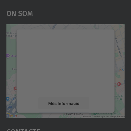
On Som
Necessitem el vostre
consentiment per carregar el
servei Google Maps!
Utilitzem un servei de tercers per incrustar
contingut del mapa que pugui recollir dades
sobre la vostra activitat. Reviseu-ne els
detalls i accepteu el servei per veure el
mapa.
Més Informació
Accepta
powered by
Usercentrics Consent