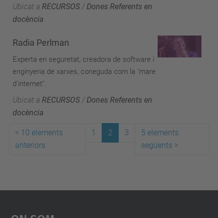
Ubicat a
RECURSOS
/
Dones Referents en
docència
Radia Perlman
Experta en seguretat, creadora de software i
enginyeria de xarxes, coneguda com la "mare
d'internet".
Ubicat a
RECURSOS
/
Dones Referents en
docència
<
10 elements
1
2
3
5 elements
anteriors
següents
>